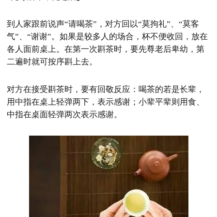
到人家跟前说声“请喝茶”，对方回以“莫拘礼”、“莫客
气”、“谢谢”。如果是较多人的场合，杯不便收回，放在
各人面前桌上。在第一次斟茶时，要先尊老后卑幼，第
二遍时就可按序斟上去。
对方在接受斟茶时，要有回敬反应：喝茶的若是长辈，
用中指在桌上轻弹两下，表示感谢；小辈平辈则用食、
中指在桌面轻弹两次表示感谢。