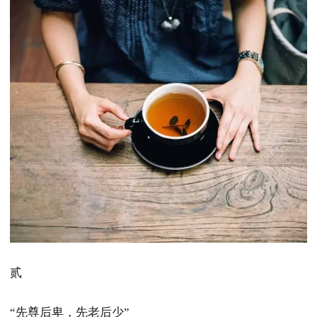
贰
“先尊后卑，先老后少”