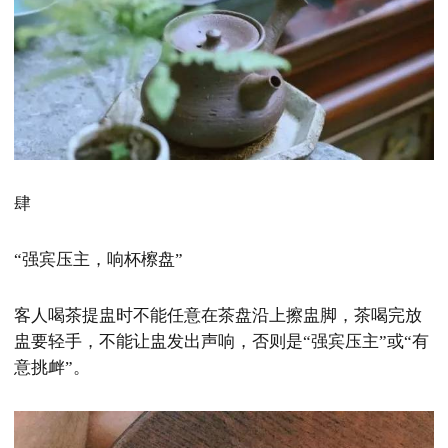
肆
“强宾压主，响杯檫盘”
客人喝茶提盅时不能任意在茶盘沿上擦
盅脚
，茶喝完放
盅要轻手，不能让盅发出声响，否则是“强宾压主”或“有
意挑衅”。