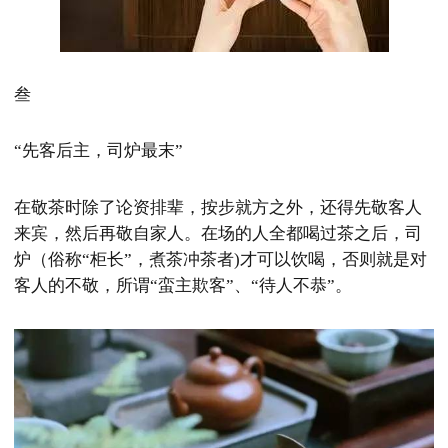
叁
“先客后主，司炉最末”
在敬茶时除了论资排辈，按步就方之外，还得先敬客人
来宾，然后再敬自家人。在场的人全都喝过茶之后，司
炉（俗称“柜长”，煮茶冲茶者)才可以饮喝，否则就是对
客人的不敬，所谓“蛮主欺客”、“待人不恭”。