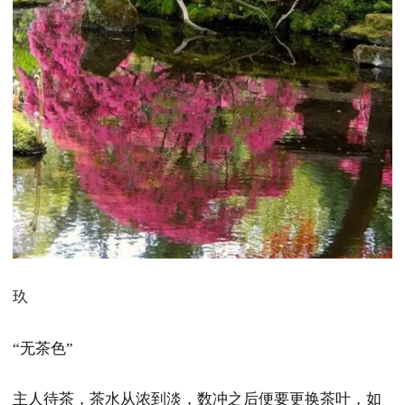
玖
“无茶色”
主人待茶，茶水从浓到淡，数冲之后便要更换茶叶，如