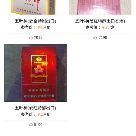
长城
长白山
大红鹰
茶花
都宝
五叶神(硬金特制出口)
五叶神(硬红特醇出口香港)
长城
参考价：
￥15
/盒
参考价：
冬虫夏草
￥20
/盒
大红鹰
7912
7190
五叶神(硬红特醇出口)
参考价：
￥20
/盒
8190