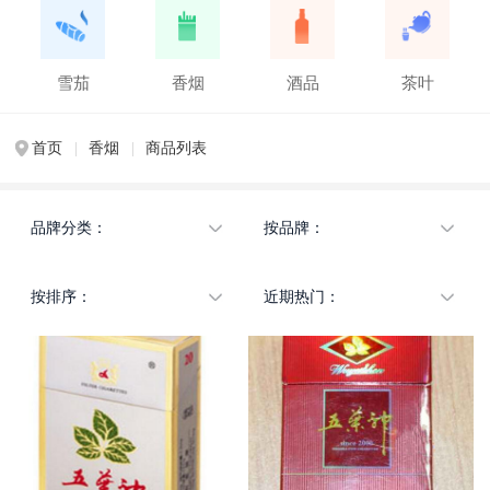
雪茄
香烟
酒品
茶叶
首页
|
香烟
|
商品列表
品牌分类：
按品牌：
不限
不限
按排序：
近期热门：
大陆品牌
白沙
国外品牌
北戴河
不限
不限
港澳台品牌
宝岛
人气
北戴河
历史品牌
北京
价格由低到高
宝岛
长白山
价格由高到低
白沙
茶花
北京