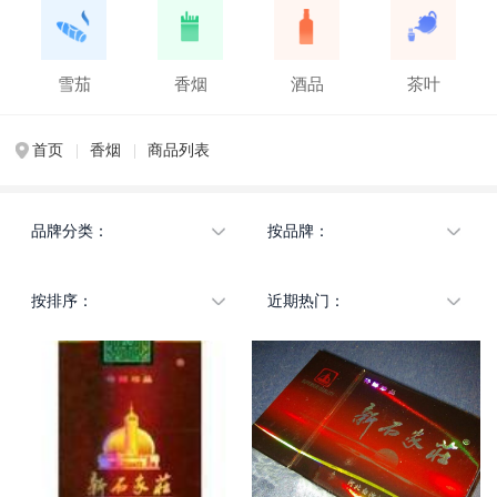
雪茄
香烟
酒品
茶叶
首页
|
香烟
|
商品列表
品牌分类：
按品牌：
不限
不限
按排序：
近期热门：
大陆品牌
白沙
国外品牌
北戴河
不限
不限
港澳台品牌
宝岛
人气
北戴河
历史品牌
北京
价格由低到高
宝岛
长白山
价格由高到低
白沙
茶花
北京